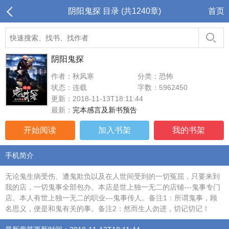
阴阳鬼探 目录 (共1240章)
首页
阴阳鬼探
作者：秋风寒
分类：恐怖
状态：连载
字数：5962450
更新：2018-11-13T18:11:44
最新：
完本感言及新书预告
开始阅读
加入书架
我的书架
手机简介
无论鬼生病受伤、遭鬼欺负以及在人世间受到的一切冤屈，只要来到
我的店，一切鬼事全部包办。本店是世上独一无二的店铺---鬼事专门
店。本人有世上独一无二的职业---鬼事传人。备注1：所谓鬼事，顾
名思义，便是和鬼有关的事。备注2：然而生人勿进，切记切记！