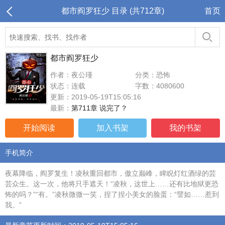
都市阎罗狂少 目录 (共712章)
首页
都市阎罗狂少
作者：夜公瑾
分类：恐怖
状态：连载
字数：4080600
更新：2019-05-19T15:05:16
最新：
第711章 说完了？
开始阅读
加入书架
我的书架
手机简介
夜幕降临，阎罗复生！凌秋重回都市，傲立巅峰，睥睨灯红酒绿的芸
芸众生。这一次，他将只手遮天！“凌秋，这世上……还有比地狱更恐
怖的吗？”“有。”凌秋微微一笑，捏了捏小美女的脸蛋：“譬如……惹到
我。”