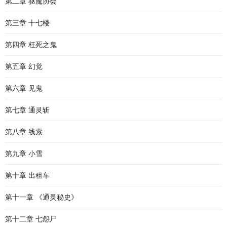
第二章 驱魔协会
第三章 十七楼
第四章 枉死之鬼
第五章 幻觉
第六章 见鬼
第七章 通灵斩
第八章 线索
第九章 小雪
第十章 出租车
第十一章 《通灵秘史》
第十二章 七怨尸