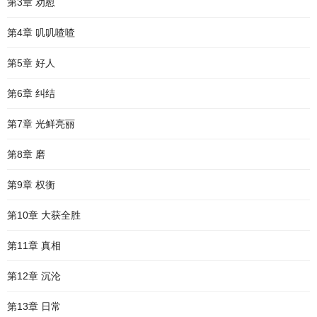
第3章 劝慰
第4章 叽叽喳喳
第5章 好人
第6章 纠结
第7章 光鲜亮丽
第8章 磨
第9章 权衡
第10章 大获全胜
第11章 真相
第12章 沉沦
第13章 日常