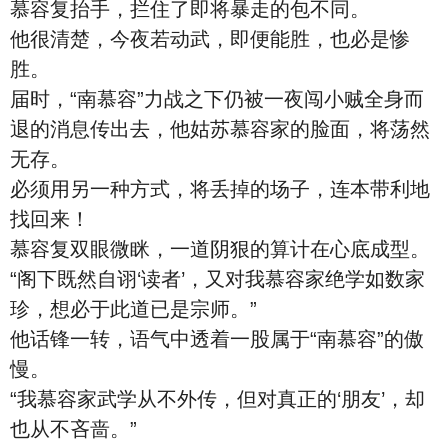
慕容复抬手，拦住了即将暴走的包不同。
他很清楚，今夜若动武，即便能胜，也必是惨
胜。
届时，“南慕容”力战之下仍被一夜闯小贼全身而
退的消息传出去，他姑苏慕容家的脸面，将荡然
无存。
必须用另一种方式，将丢掉的场子，连本带利地
找回来！
慕容复双眼微眯，一道阴狠的算计在心底成型。
“阁下既然自诩‘读者’，又对我慕容家绝学如数家
珍，想必于此道已是宗师。”
他话锋一转，语气中透着一股属于“南慕容”的傲
慢。
“我慕容家武学从不外传，但对真正的‘朋友’，却
也从不吝啬。”