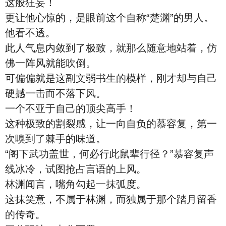
这般狂妄！
更让他心惊的，是眼前这个自称“楚渊”的男人。
他看不透。
此人气息内敛到了极致，就那么随意地站着，仿
佛一阵风就能吹倒。
可偏偏就是这副文弱书生的模样，刚才却与自己
硬撼一击而不落下风。
一个不亚于自己的顶尖高手！
这种极致的割裂感，让一向自负的慕容复，第一
次嗅到了棘手的味道。
“阁下武功盖世，何必行此鼠辈行径？”慕容复声
线冰冷，试图抢占言语的上风。
林渊闻言，嘴角勾起一抹弧度。
这抹笑意，不属于林渊，而独属于那个踏月留香
的传奇。