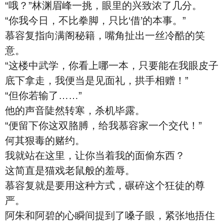
“哦？”林渊眉峰一挑，眼里的兴致浓了几分。
“你我今日，不比拳脚，只比‘借’的本事。”
慕容复指向满阁秘籍，嘴角扯出一丝冷酷的笑
意。
“这楼中武学，你看上哪一本，只要能在我眼皮子
底下拿走，我便当是见面礼，拱手相赠！”
“但你若输了……”
他的声音陡然转寒，杀机毕露。
“便留下你这双胳膊，给我慕容家一个交代！”
何其狠毒的赌约。
我就站在这里，让你当着我的面偷东西？
这简直是猫戏老鼠般的羞辱。
慕容复就是要用这种方式，碾碎这个狂徒的尊
严。
阿朱和阿碧的心瞬间提到了嗓子眼，紧张地捂住