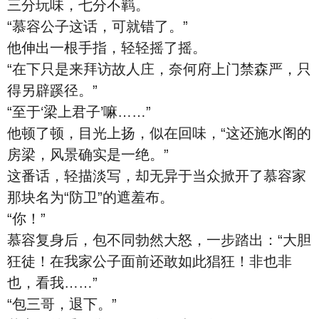
三分玩味，七分不羁。
“慕容公子这话，可就错了。”
他伸出一根手指，轻轻摇了摇。
“在下只是来拜访故人庄，奈何府上门禁森严，只
得另辟蹊径。”
“至于‘梁上君子’嘛……”
他顿了顿，目光上扬，似在回味，“这还施水阁的
房梁，风景确实是一绝。”
这番话，轻描淡写，却无异于当众掀开了慕容家
那块名为“防卫”的遮羞布。
“你！”
慕容复身后，包不同勃然大怒，一步踏出：“大胆
狂徒！在我家公子面前还敢如此猖狂！非也非
也，看我……”
“包三哥，退下。”