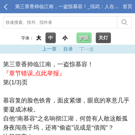
第三章香帅临江南，一盗惊慕容！_综武：人在天龙，开局扮演楚留香
首页
大
中
小
护眼
关灯
字体：
上一章
目录
下一章
第三章香帅临江南，一盗惊慕容！
『章节错误,点此举报』
第(1/3)页
慕容复的脸色铁青，面皮紧绷，眼底的寒意几乎
要凝成冰棱。
自他“南慕容”之名响彻江湖，何曾有人敢这般孤
身夜闯燕子坞，还将“偷盗”说成是“借阅”？